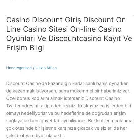
Casino Discount Giriş Discount On
Casino
Discount
Line Casino Sitesi On-line Casino
Giriş
Oyunları Ve Discountcasino Kayıt Ve
Discount
Erişim Bilgi
On
Line
Casino
/
Uncategorized
Unzip Africa
Sitesi
On-
Discount Casino‘da kazandığın kadar canlı bahis oynarken
line
de kazanmak istiyorsan, sana mükemmel bir haberimiz var.
Casino
Özei bonus kodlarını almak isterseniz Discount Casino
Oyunları
Twitter adresini takip edebilirsiniz. Kuşkusuz en iyilerden biri
Ve
olmayı hedefliyorlar ve bu hedeflerine de doğrudan erişim
Discountcasino
sağlayacaklarını gayet tabi iyi biliyoruz. Beklentilerin çok ama
Kayıt
çok ötesinde bir işletme karşınıza çıkacak ve sizleri de her
Ve
şekilde ihya ediyor olacaktır.
Erişim