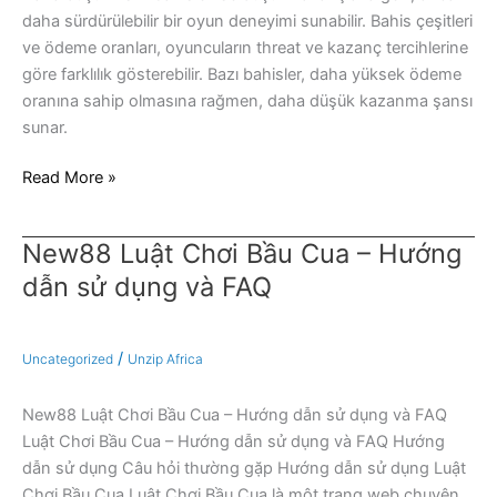
daha sürdürülebilir bir oyun deneyimi sunabilir. Bahis çeşitleri
ve ödeme oranları, oyuncuların threat ve kazanç tercihlerine
göre farklılık gösterebilir. Bazı bahisler, daha yüksek ödeme
oranına sahip olmasına rağmen, daha düşük kazanma şansı
sunar.
Read More »
New88 Luật Chơi Bầu Cua – Hướng
New88
Luật
dẫn sử dụng và FAQ
Chơi
Bầu
Cua
/
Uncategorized
Unzip Africa
–
Hướng
New88 Luật Chơi Bầu Cua – Hướng dẫn sử dụng và FAQ
dẫn
Luật Chơi Bầu Cua – Hướng dẫn sử dụng và FAQ Hướng
sử
dẫn sử dụng Câu hỏi thường gặp Hướng dẫn sử dụng Luật
dụng
Chơi Bầu Cua Luật Chơi Bầu Cua là một trang web chuyên