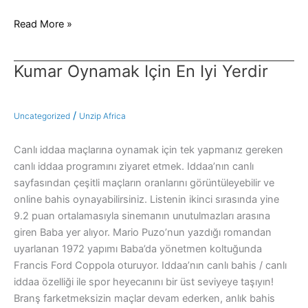
Bilgi
Read More »
Kumar Oynamak Için En Iyi Yerdir
Kumar
Oynamak
Için
/
Uncategorized
Unzip Africa
En
Iyi
Canlı iddaa maçlarına oynamak için tek yapmanız gereken
Yerdir
canlı iddaa programını ziyaret etmek. Iddaa’nın canlı
sayfasından çeşitli maçların oranlarını görüntüleyebilir ve
online bahis oynayabilirsiniz. Listenin ikinci sırasında yine
9.2 puan ortalamasıyla sinemanın unutulmazları arasına
giren Baba yer alıyor. Mario Puzo’nun yazdığı romandan
uyarlanan 1972 yapımı Baba’da yönetmen koltuğunda
Francis Ford Coppola oturuyor. Iddaa’nın canlı bahis / canlı
iddaa özelliği ile spor heyecanını bir üst seviyeye taşıyın!
Branş farketmeksizin maçlar devam ederken, anlık bahis