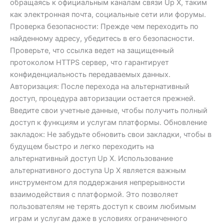
обращаясь к официальным каналам связи Up Х, таким
как электронная почта, социальные сети или форумы.
Проверка безопасности: Прежде чем переходить по
найденному адресу, убедитесь в его безопасности.
Проверьте, что ссылка ведет на защищенный
протоколом HTTPS сервер, что гарантирует
конфиденциальность передаваемых данных.
Авторизация: После перехода на альтернативный
доступ, процедура авторизации остается прежней.
Введите свои учетные данные, чтобы получить полный
доступ к функциям и услугам платформы. Обновление
закладок: Не забудьте обновить свои закладки, чтобы в
будущем быстро и легко переходить на
альтернативный доступ Up Х. Использование
альтернативного доступа Up Х является важным
инструментом для поддержания непрерывности
взаимодействия с платформой. Это позволяет
пользователям не терять доступ к своим любимым
играм и услугам даже в условиях ограниченного