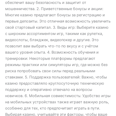
обеспечит вашу безопасность и защитит от
мошенничества. 2. Приветственные бонусы и акции:
Многие казино предлагают бонусы за регистрацию и
первые депозиты. Это отличная возможность увеличить
свой стартовый капитал. 3. Виды игр: Выберите казино
с широким ассортиментом игр, такими как рулетка,
видеослоты, блэкджек, видеопокер и другие. Это
позволит вам выбрать что-то по вкусу и с учётом
вашего уровня опыта. 4. Возможность обучения и
тренировки: Некоторые платформы предлагают
режимы практики или симуляторы игр, где можно без
риска попробовать свои силы перед реальными
ставками. 5. Поддержка пользователей: Важно, чтобы
казино предоставляло круглосуточную техническую
поддержку и оперативно отвечало на вопросы
новичков. 6. Мобильная совместимость: Удобство игры
на мобильных устройствах также играет важную роль,
особенно для тех, кто предпочитает играть в пути.
Выбирая казино, учитывайте эти факторы, чтобы ваше