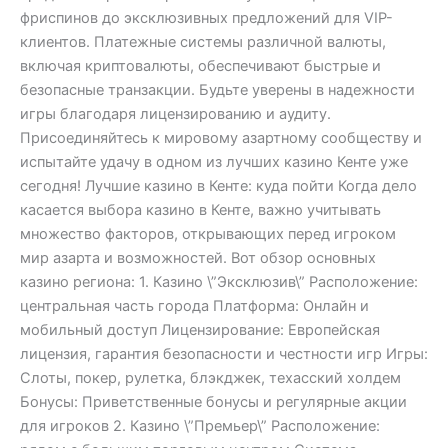
фриспинов до эксклюзивных предложений для VIP-
клиентов. Платежные системы различной валюты,
включая криптовалюты, обеспечивают быстрые и
безопасные транзакции. Будьте уверены в надежности
игры благодаря лицензированию и аудиту.
Присоединяйтесь к мировому азартному сообществу и
испытайте удачу в одном из лучших казино Кенте уже
сегодня! Лучшие казино в Кенте: куда пойти Когда дело
касается выбора казино в Кенте, важно учитывать
множество факторов, открывающих перед игроком
мир азарта и возможностей. Вот обзор основных
казино региона: 1. Казино \”Эксклюзив\” Расположение:
центральная часть города Платформа: Онлайн и
мобильный доступ Лицензирование: Европейская
лицензия, гарантия безопасности и честности игр Игры:
Слоты, покер, рулетка, блэкджек, техасский холдем
Бонусы: Приветственные бонусы и регулярные акции
для игроков 2. Казино \”Премьер\” Расположение: