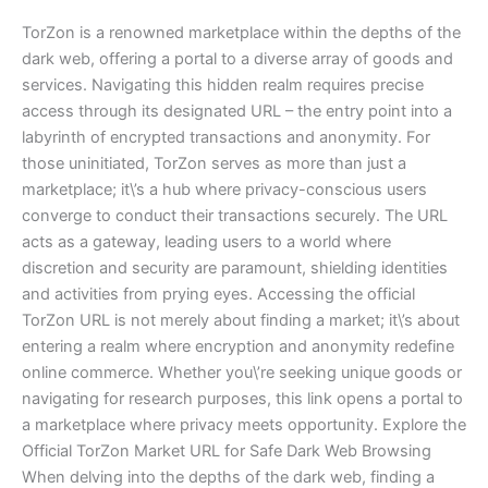
URL
for
TorZon is a renowned marketplace within the depths of the
Secure
dark web, offering a portal to a diverse array of goods and
Dark
services. Navigating this hidden realm requires precise
Web
access through its designated URL – the entry point into a
Browsing
labyrinth of encrypted transactions and anonymity. For
those uninitiated, TorZon serves as more than just a
marketplace; it\’s a hub where privacy-conscious users
converge to conduct their transactions securely. The URL
acts as a gateway, leading users to a world where
discretion and security are paramount, shielding identities
and activities from prying eyes. Accessing the official
TorZon URL is not merely about finding a market; it\’s about
entering a realm where encryption and anonymity redefine
online commerce. Whether you\’re seeking unique goods or
navigating for research purposes, this link opens a portal to
a marketplace where privacy meets opportunity. Explore the
Official TorZon Market URL for Safe Dark Web Browsing
When delving into the depths of the dark web, finding a