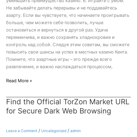
уменьшить преимущество казино. 6. Играйте с умом:
Не забывайте делать перерывы и не поддавайтесь
азарту. Если вы чувствуете, что начинаете проигрывать
больше, чем можете себе позволить, лучше
остановиться и вернуться в другой раз. Удача
переменчива, и важно сохранять хладнокровие и
контроль над собой. Следуя этим советам, вы сможете
повысить свои шансы на успех в местных казино Кента.
Помните, что азартные игры – это прежде всего
развлечение, и важно наслаждаться процессом,
Read More »
Find the Official TorZon Market URL
Find
the
for Secure Dark Web Browsing
Official
TorZon
Market
/
/
Leave a Comment
Uncategorized
admin