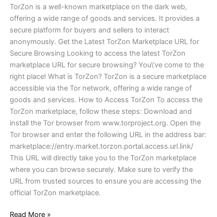
TorZon is a well-known marketplace on the dark web,
offering a wide range of goods and services. It provides a
secure platform for buyers and sellers to interact
anonymously. Get the Latest TorZon Marketplace URL for
Secure Browsing Looking to access the latest TorZon
marketplace URL for secure browsing? You\’ve come to the
right place! What is TorZon? TorZon is a secure marketplace
accessible via the Tor network, offering a wide range of
goods and services. How to Access TorZon To access the
TorZon marketplace, follow these steps: Download and
install the Tor browser from www.torproject.org. Open the
Tor browser and enter the following URL in the address bar:
marketplace://entry.market.torzon.portal.access.url.link/
This URL will directly take you to the TorZon marketplace
where you can browse securely. Make sure to verify the
URL from trusted sources to ensure you are accessing the
official TorZon marketplace.
Read More »