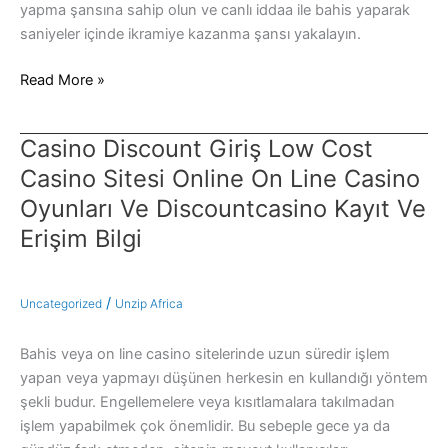
yapma şansına sahip olun ve canlı iddaa ile bahis yaparak
saniyeler içinde ikramiye kazanma şansı yakalayın.
Read More »
Casino Discount Giriş Low Cost
Casino
Discount
Casino Sitesi Online On Line Casino
Giriş
Oyunları Ve Discountcasino Kayıt Ve
Low
Erişim Bilgi
Cost
Casino
Sitesi
/
Uncategorized
Unzip Africa
Online
On
Bahis veya on line casino sitelerinde uzun süredir işlem
Line
yapan veya yapmayı düşünen herkesin en kullandığı yöntem
Casino
şekli budur. Engellemelere veya kısıtlamalara takılmadan
Oyunları
işlem yapabilmek çok önemlidir. Bu sebeple gece ya da
Ve