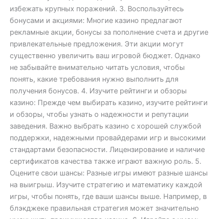
избежать крупных поражений. 3. Воспользуйтесь
бонусами и акциями: Многие казино предлагают
рекламные акции, бонусы за пополнение счета и другие
привлекательные предложения. Эти акции могут
существенно увеличить ваш игровой бюджет. Однако
не забывайте внимательно читать условия, чтобы
понять, какие требования нужно выполнить для
получения бонусов. 4. Изучите рейтинги и обзоры
казино: Прежде чем выбирать казино, изучите рейтинги
и обзоры, чтобы узнать о надежности и репутации
заведения. Важно выбрать казино с хорошей службой
поддержки, надежными провайдерами игр и высокими
стандартами безопасности. Лицензирование и наличие
сертификатов качества также играют важную роль. 5.
Оцените свои шансы: Разные игры имеют разные шансы
на выигрыш. Изучите стратегию и математику каждой
игры, чтобы понять, где ваши шансы выше. Например, в
блэкджеке правильная стратегия может значительно