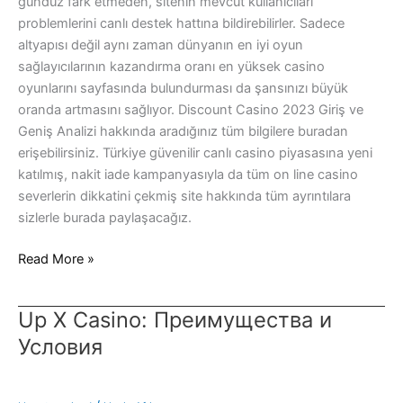
gündüz fark etmeden, sitenin mevcut kullanıcıları
Discountcasino
problemlerini canlı destek hattına bildirebilirler. Sadece
Kayıt
altyapısı değil aynı zaman dünyanın en iyi oyun
Ve
sağlayıcılarının kazandırma oranı en yüksek casino
Erişim
oyunlarını sayfasında bulundurması da şansınızı büyük
Bilgi
oranda artmasını sağlıyor. Discount Casino 2023 Giriş ve
Geniş Analizi hakkında aradığınız tüm bilgilere buradan
erişebilirsiniz. Türkiye güvenilir canlı casino piyasasına yeni
katılmış, nakit iade kampanyasıyla da tüm on line casino
severlerin dikkatini çekmiş site hakkında tüm ayrıntılara
sizlerle burada paylaşacağız.
Read More »
Up X Casino: Преимущества и
Up
X
Условия
Casino:
Преимущества