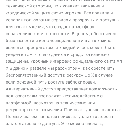
технической стороны, up x уделяет внимание и
юридической защите своих игроков. Все правила и
условия пользования сервисом прозрачны и доступны
для ознакомления, что создает атмосферу
справедливости и открытости. В целом, обеспечение
безопасности и конфиденциальности в ап х казино
является приоритетом, и каждый игрок может быть
уверен в том, что его данные и средства надежно
защищены. Удобный интерфейс официального сайта Ап
Х В данном разделе мы рассмотрим, как обеспечить
беспрепятственный доступ к ресурсу Up Х в случае,
если основной путь доступа заблокирован.
Альтернативный доступ предоставляет возможность
пользователям продолжать взаимодействие с
платформой, несмотря на технические или
регуляторные ограничения. Поиск актуального адреса:
Первым шагом является поиск актуального адреса
альтернативного доступа. Это можно сделать,