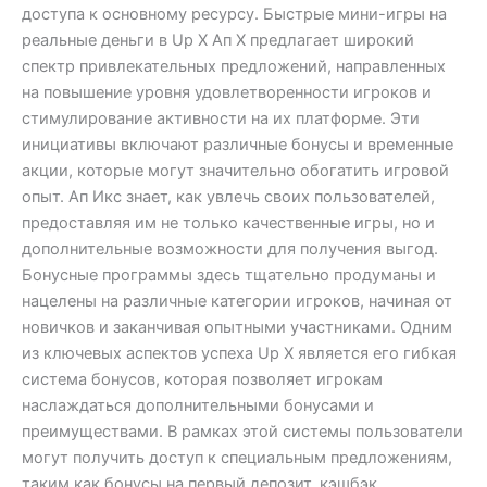
доступа к основному ресурсу. Быстрые мини-игры на
реальные деньги в Up X Ап Х предлагает широкий
спектр привлекательных предложений, направленных
на повышение уровня удовлетворенности игроков и
стимулирование активности на их платформе. Эти
инициативы включают различные бонусы и временные
акции, которые могут значительно обогатить игровой
опыт. Ап Икс знает, как увлечь своих пользователей,
предоставляя им не только качественные игры, но и
дополнительные возможности для получения выгод.
Бонусные программы здесь тщательно продуманы и
нацелены на различные категории игроков, начиная от
новичков и заканчивая опытными участниками. Одним
из ключевых аспектов успеха Up X является его гибкая
система бонусов, которая позволяет игрокам
наслаждаться дополнительными бонусами и
преимуществами. В рамках этой системы пользователи
могут получить доступ к специальным предложениям,
таким как бонусы на первый депозит, кэшбэк,